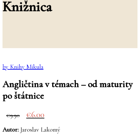
Knižnica
by Knihy Mikula
Angličtina v témach – od maturity
po štátnice
Original
Current
6.00
9.90
price
price
was:
is:
Autor:
Jaroslav Lakomý
€9.90.
€6.00.