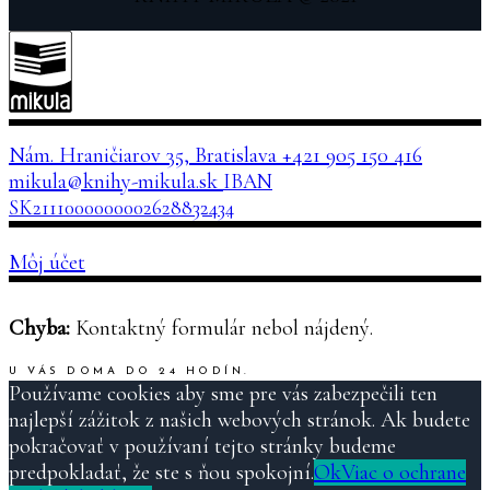
Nám. Hraničiarov 35, Bratislava
+421 905 150 416
mikula@knihy-mikula.sk
IBAN
SK2111000000002628832434
Môj účet
Chyba:
Kontaktný formulár nebol nájdený.
U VÁS DOMA DO 24 HODÍN.
Používame cookies aby sme pre vás zabezpečili ten
najlepší zážitok z našich webových stránok. Ak budete
pokračovať v používaní tejto stránky budeme
predpokladať, že ste s ňou spokojní.
Ok
Viac o ochrane