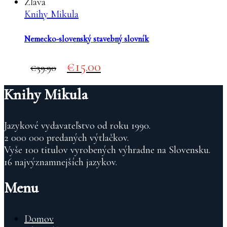
Zľava
Knihy Mikula
Nemecko-slovenský stavebný slovník
Original
Current
15.00
39.90
price
price
was:
is:
Knihy Mikula
€39.90.
€15.00.
Jazykové vydavateľstvo od roku 1990.
2 000 000 predaných výtlačkov.
Vyše 100 titulov vyrobených výhradne na Slovensku.
16 najvýznamnejších jazykov.
Menu
Domov