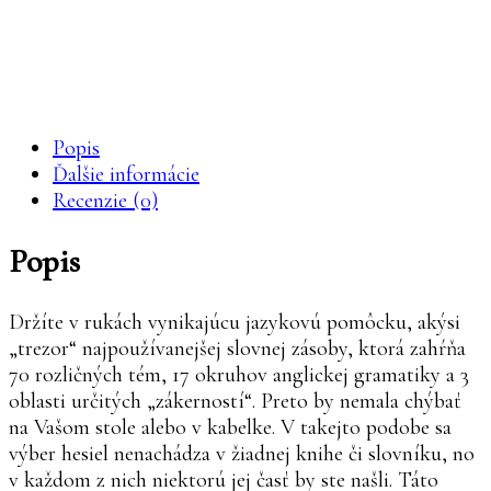
maturity
po
štátnice
Knihy Mikula
Popis
Ďalšie informácie
Recenzie (0)
Popis
Držíte v rukách vynikajúcu jazykovú pomôcku, akýsi
„trezor“ najpoužívanejšej slovnej zásoby, ktorá zahŕňa
70 rozličných tém, 17 okruhov anglickej gramatiky a 3
oblasti určitých „zákerností“. Preto by nemala chýbať
na Vašom stole alebo v kabelke. V takejto podobe sa
výber hesiel nenachádza v žiadnej knihe či slovníku, no
v každom z nich niektorú jej časť by ste našli. Táto