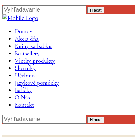
Hľadať
Domov
Akcia dňa
Knihy za babku
Bestsellery
Všetky produkty
Slovníky
Učebnice
Jazykové pomôcky
Balíčky
O Nás
Kontakt
Hľadať