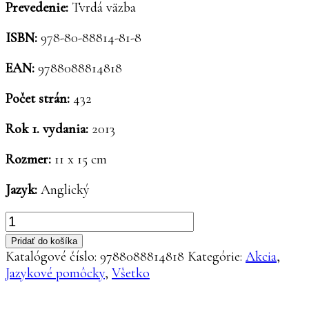
Prevedenie:
Tvrdá väzba
ISBN:
978-80-88814-81-8
EAN:
9788088814818
Počet strán:
432
Rok 1. vydania:
2013
Rozmer:
11 x 15 cm
Jazyk:
Anglický
množstvo
Angličtina
Pridať do košíka
v
Katalógové číslo:
9788088814818
Kategórie:
Akcia
,
témach
Jazykové pomôcky
,
Všetko
-
od