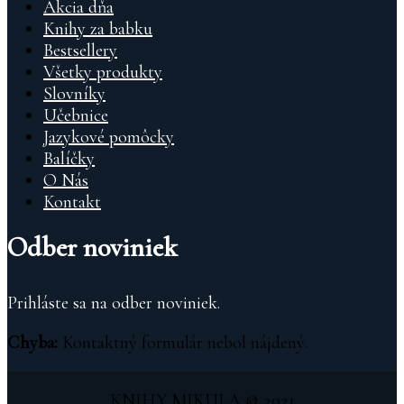
Akcia dňa
Knihy za babku
Bestsellery
Všetky produkty
Slovníky
Učebnice
Jazykové pomôcky
Balíčky
O Nás
Kontakt
Odber noviniek
Prihláste sa na odber noviniek.
Chyba:
Kontaktný formulár nebol nájdený.
KNIHY MIKULA © 2021