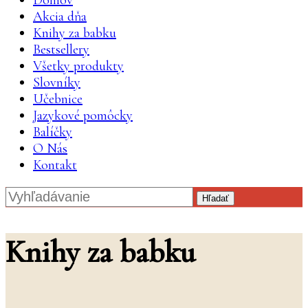
Domov
Akcia dňa
Knihy za babku
Bestsellery
Všetky produkty
Slovníky
Učebnice
Jazykové pomôcky
Balíčky
O Nás
Kontakt
Hľadať
Knihy za babku