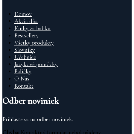
Domov
Akcia dňa
Knihy za babku
Bestsellery
Všetky produkty
Slovníky
Učebnice
Jazykové pomôcky
Balíčky
O Nás
Kontakt
Odber noviniek
Prihláste sa na odber noviniek.
Chyba:
Kontaktný formulár nebol nájdený.