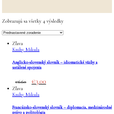
Zobrazujú sa všetky 4 výsledky
Zľava
Knihy Mikula
Anglicko-slovenský slovník – idiomatické väzby a
ustálené spojenia
Original
Current
3.00
6.60
price
price
Zľava
was:
is:
Knihy Mikula
€6.60.
€3.00.
Francúzsko-slovenský slovník – diplomacia, medzinárodné
právo a politológia