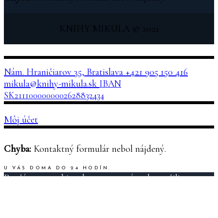
KNIHY MIKULA © 2021
Nám. Hraničiarov 35, Bratislava
+421 905 150 416
mikula@knihy-mikula.sk
IBAN
SK2111000000002628832434
Môj účet
Chyba:
Kontaktný formulár nebol nájdený.
U VÁS DOMA DO 24 HODÍN.
Používame cookies aby sme pre vás zabezpečili ten
najlepší zážitok z našich webových stránok. Ak budete
pokračovať v používaní tejto stránky budeme
predpokladať, že ste s ňou spokojní.
Ok
Viac o ochrane