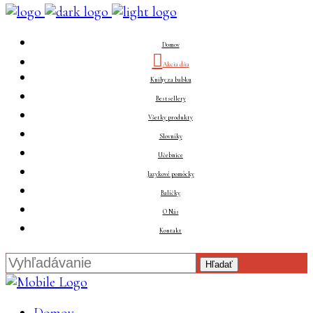
Domov
Akcia dňa
Knihy za babku
Bestsellery
Všetky produkty
Slovníky
Učebnice
Jazykové pomôcky
Balíčky
O Nás
Kontakt
Hľadať