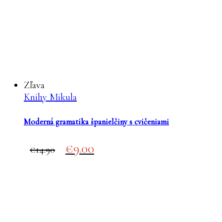
Zľava
Knihy Mikula
Moderná gramatika španielčiny s cvičeniami
Original
Current
9.00
14.90
price
price
was:
is:
€14.90.
€9.00.