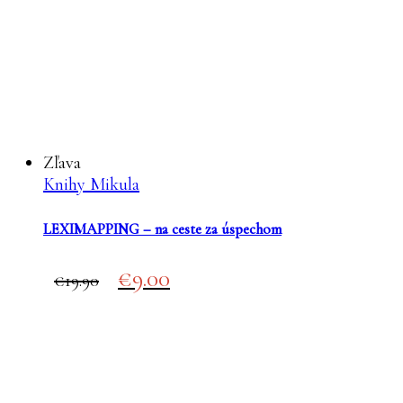
Zľava
Knihy Mikula
LEXIMAPPING – na ceste za úspechom
Original
Current
9.00
19.90
price
price
was:
is:
€19.90.
€9.00.