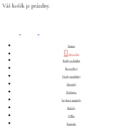
Váš košík je prázdny.
Domov
Akcia dňa
Knihy za babku
Bestsellery
Všetky produkty
Slovníky
Učebnice
Jazykové pomôcky
Balíčky
O Nás
Kontakt