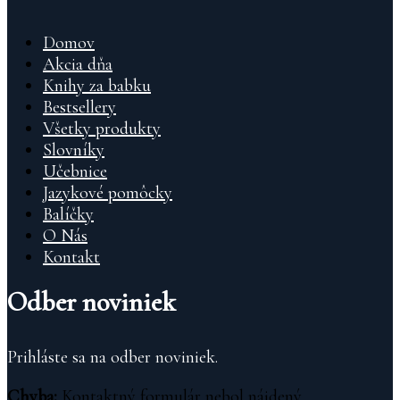
Domov
Akcia dňa
Knihy za babku
Bestsellery
Všetky produkty
Slovníky
Učebnice
Jazykové pomôcky
Balíčky
O Nás
Kontakt
Odber noviniek
Prihláste sa na odber noviniek.
Chyba:
Kontaktný formulár nebol nájdený.