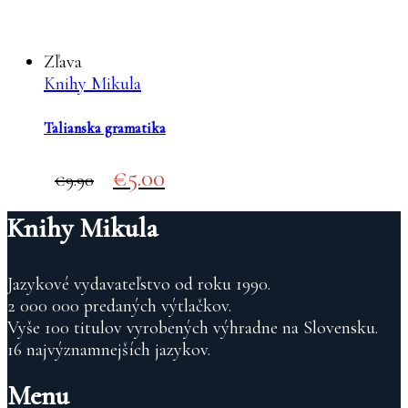
Zľava
Knihy Mikula
Talianska gramatika
Original
Current
5.00
9.90
price
price
was:
is:
Knihy Mikula
€9.90.
€5.00.
Jazykové vydavateľstvo od roku 1990.
2 000 000 predaných výtlačkov.
Vyše 100 titulov vyrobených výhradne na Slovensku.
16 najvýznamnejších jazykov.
Menu