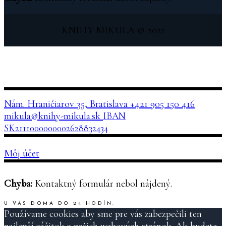
KNIHY MIKULA © 2021
Nám. Hraničiarov 35, Bratislava
+421 905 150 416
mikula@knihy-mikula.sk
IBAN
SK2111000000002628832434
Môj účet
Chyba:
Kontaktný formulár nebol nájdený.
U VÁS DOMA DO 24 HODÍN.
Používame cookies aby sme pre vás zabezpečili ten