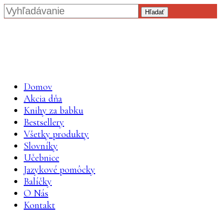
Hľadať
Domov
Akcia dňa
Knihy za babku
Bestsellery
Všetky produkty
Slovníky
Učebnice
Jazykové pomôcky
Balíčky
O Nás
Kontakt