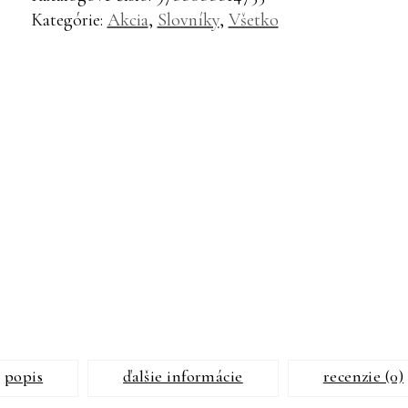
2.
Kategórie:
Akcia
,
Slovníky
,
Všetko
vydanie
Knihy Mikula
popis
ďalšie informácie
recenzie (0)