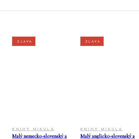
ZĽAVA
ZĽAVA
PRIDAŤ DO
PRIDAŤ DO
KOŠÍKA
KOŠÍKA
KNIHY MIKULA
KNIHY MIKULA
Malý nemecko-slovenský a
Malý anglicko-slovenský a