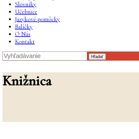
Slovníky
Učebnice
Jazykové pomôcky
Balíčky
O Nás
Kontakt
Hľadať
Knižnica