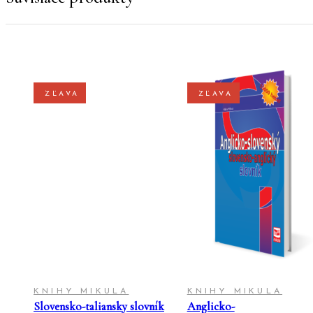
ZĽAVA
ZĽAVA
PRIDAŤ DO
PRIDAŤ DO
KOŠÍKA
KOŠÍKA
KNIHY MIKULA
KNIHY MIKULA
Slovensko-taliansky slovník
Anglicko-