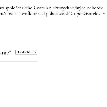
astí spoločenského života a niektorých vedných odborov.
tručnosť a slovník by mal pohotovo slúžiť používateľovi v
anie”