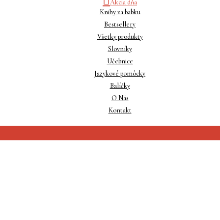
Akcia dňa
Knihy za babku
Bestsellery
Všetky produkty
Slovníky
Učebnice
Jazykové pomôcky
Balíčky
O Nás
Kontakt