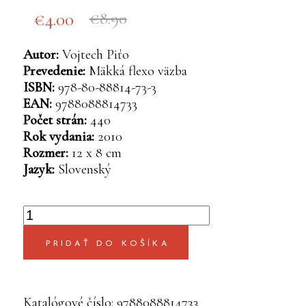
Original
Current
4.00
8.90
price
price
was:
is:
Autor:
Vojtech Piťo
€8.90.
€4.00.
Prevedenie:
Mäkká flexo väzba
ISBN:
978-80-88814-73-3
EAN:
9788088814733
Počet strán:
440
Rok vydania:
2010
Rozmer:
12 x 8 cm
Jazyk:
Slovenský
množstvo
Malý
slovník
PRIDAŤ DO KOŠÍKA
cudzích
slov
-
Katalógové číslo:
9788088814733