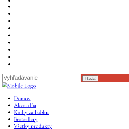
Hľadať
Domov
Akcia dňa
Knihy za babku
Bestsellery
Všetky produkty