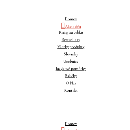
Domov
Akcia dňa
Knihy za babku
Bestsellery
Všetky produkty
Slovníky
Učebnice
Jazykové pomôcky
Balíčky
O Nás
Kontakt
Domov