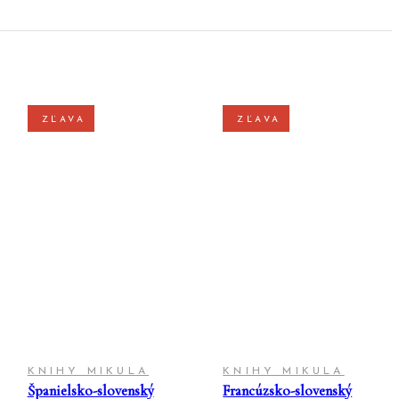
ZĽAVA
ZĽAVA
PRIDAŤ DO
PRIDAŤ DO
KOŠÍKA
KOŠÍKA
KNIHY MIKULA
KNIHY MIKULA
Španielsko-slovenský
Francúzsko-slovenský