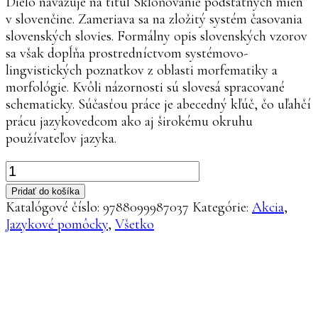
Dielo naväzuje na titul Skloňovanie podstatných mien
€25.90.
€9.00.
v slovenčine. Zameriava sa na zložitý systém časovania
slovenských slovies. Formálny opis slovenských vzorov
sa však dopĺňa prostredníctvom systémovo-
lingvistických poznatkov z oblasti morfematiky a
morfológie. Kvôli názornosti sú slovesá spracované
schematicky. Súčasťou práce je abecedný kľúč, čo uľahčí
prácu jazykovedcom ako aj širokému okruhu
používateľov jazyka.
množstvo
Časovanie
Pridať do košíka
slovies
Katalógové číslo:
9788099987037
Kategórie:
Akcia
,
v
Jazykové pomôcky
,
Všetko
slovenčine