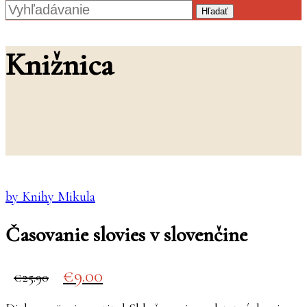
Hľadať
Knižnica
by Knihy Mikula
Časovanie slovies v slovenčine
Original
Current
9.00
25.90
price
price
was:
is: