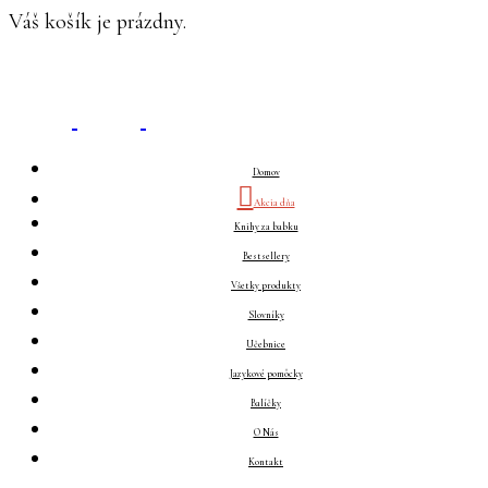
Váš košík je prázdny.
Domov
Akcia dňa
Knihy za babku
Bestsellery
Všetky produkty
Slovníky
Učebnice
Jazykové pomôcky
Balíčky
O Nás
Kontakt