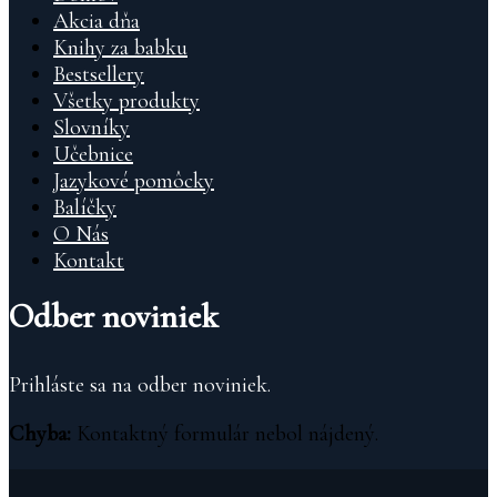
Akcia dňa
Knihy za babku
Bestsellery
Všetky produkty
Slovníky
Učebnice
Jazykové pomôcky
Balíčky
O Nás
Kontakt
Odber noviniek
Prihláste sa na odber noviniek.
Chyba:
Kontaktný formulár nebol nájdený.