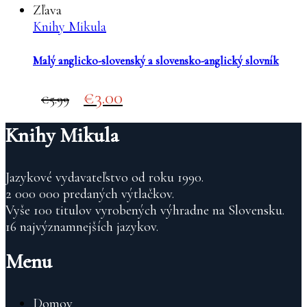
Zľava
Knihy Mikula
Malý anglicko-slovenský a slovensko-anglický slovník
Original
Current
3.00
5.99
price
price
was:
is:
Knihy Mikula
€5.99.
€3.00.
Jazykové vydavateľstvo od roku 1990.
2 000 000 predaných výtlačkov.
Vyše 100 titulov vyrobených výhradne na Slovensku.
16 najvýznamnejších jazykov.
Menu
Domov