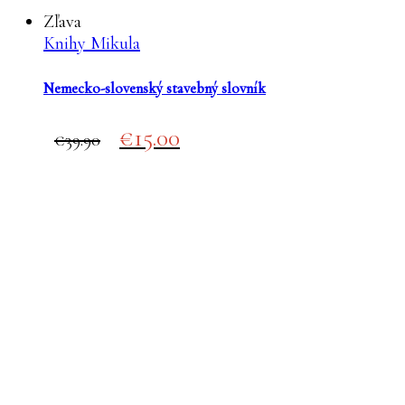
Zľava
Knihy Mikula
Nemecko-slovenský stavebný slovník
Original
Current
15.00
39.90
price
price
was:
is:
€39.90.
€15.00.