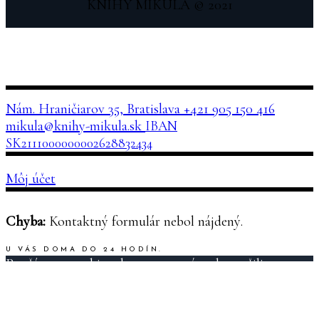
KNIHY MIKULA © 2021
Nám. Hraničiarov 35, Bratislava
+421 905 150 416
mikula@knihy-mikula.sk
IBAN
SK2111000000002628832434
Môj účet
Chyba:
Kontaktný formulár nebol nájdený.
U VÁS DOMA DO 24 HODÍN.
Používame cookies aby sme pre vás zabezpečili ten
najlepší zážitok z našich webových stránok. Ak budete
pokračovať v používaní tejto stránky budeme
predpokladať, že ste s ňou spokojní.
Ok
Viac o ochrane