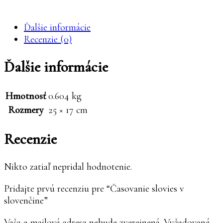
Knihy Mikula
Ďalšie informácie
Recenzie (0)
Ďalšie informácie
Hmotnosť
0.604 kg
Rozmery
25 × 17 cm
Recenzie
Nikto zatiaľ nepridal hodnotenie.
Pridajte prvú recenziu pre “Časovanie slovies v
slovenčine”
Vaša e-mailová adresa nebude zverejnená.
Vyžadované