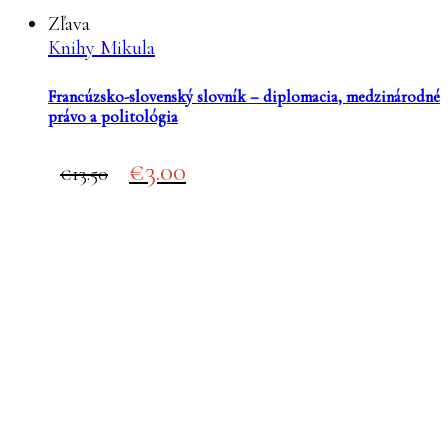
Zľava
Knihy Mikula
Francúzsko-slovenský slovník – diplomacia, medzinárodné
právo a politológia
Original
Current
3.00
13.50
price
price
was:
is:
€13.50.
€3.00.