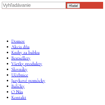
Hľadať
Domov
Akcia dňa
Knihy za babku
Bestsellery
Všetky produkty
Slovníky
Učebnice
Jazykové pomôcky
Balíčky
O Nás
Kontakt