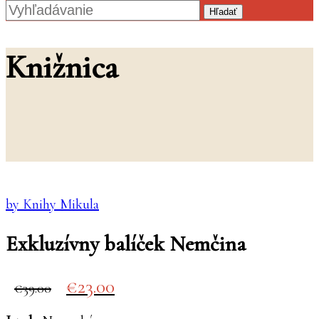
Hľadať
Knižnica
by Knihy Mikula
Exkluzívny balíček Nemčina
Original
Current
23.00
39.00
price
price
was:
is: