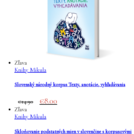
Zľava
Knihy Mikula
Slovenský národný korpus Texty, anotácie, vyhľadávania
Original
Current
8.00
14.90
price
price
Zľava
was:
is:
Knihy Mikula
€14.90.
€8.00.
Skloňovanie podstatných mien v slovenčine s korpusovými