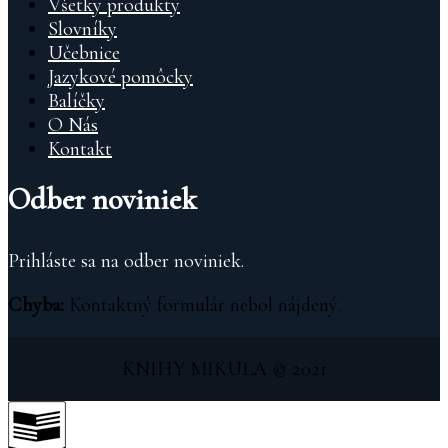
Všetky produkty
Slovníky
Učebnice
Jazykové pomôcky
Balíčky
O Nás
Kontakt
Odber noviniek
Prihláste sa na odber noviniek.
Chyba:
Kontaktný formulár nebol nájdený.
KNIHY MIKULA © 2021