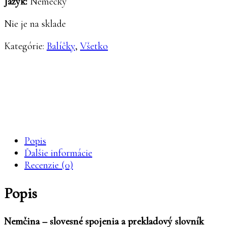
Jazyk:
Nemecký
€39.00.
€23.00.
Nie je na sklade
Kategórie:
Balíčky
,
Všetko
Knihy Mikula
Popis
Ďalšie informácie
Recenzie (0)
Popis
Nemčina – slovesné spojenia a prekladový slovník