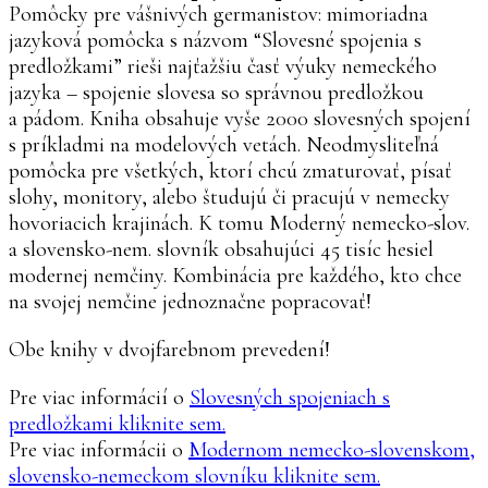
Pomôcky pre vášnivých germanistov: mimoriadna
jazyková pomôcka s názvom “Slovesné spojenia s
predložkami” rieši najťažšiu časť výuky nemeckého
jazyka – spojenie slovesa so správnou predložkou
a pádom. Kniha obsahuje vyše 2000 slovesných spojení
s príkladmi na modelových vetách. Neodmysliteľná
pomôcka pre všetkých, ktorí chcú zmaturovať, písať
slohy, monitory, alebo študujú či pracujú v nemecky
hovoriacich krajinách. K tomu Moderný nemecko-slov.
a slovensko-nem. slovník obsahujúci 45 tisíc hesiel
modernej nemčiny. Kombinácia pre každého, kto chce
na svojej nemčine jednoznačne popracovať!
Obe knihy v dvojfarebnom prevedení!
Pre viac informácií o
Slovesných spojeniach s
predložkami kliknite sem.
Pre viac informácii o
Modernom nemecko-slovenskom,
slovensko-nemeckom slovníku kliknite sem.