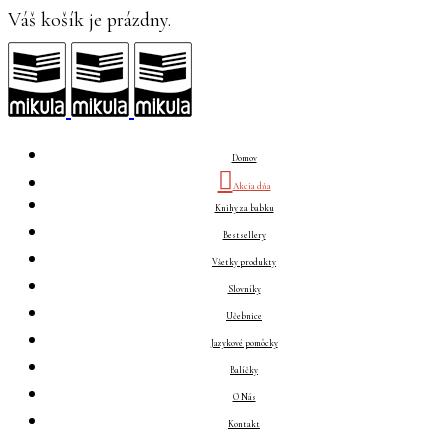
Váš košík je prázdny.
Domov
Akcia dňa
Knihy za babku
Bestsellery
Všetky produkty
Slovníky
Učebnice
Jazykové pomôcky
Balíčky
O Nás
Kontakt