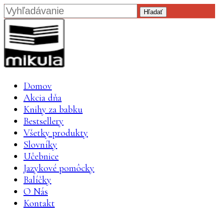
Hľadať
Domov
Akcia dňa
Knihy za babku
Bestsellery
Všetky produkty
Slovníky
Učebnice
Jazykové pomôcky
Balíčky
O Nás
Kontakt