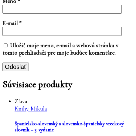
Meno
*
E-mail
*
Uložiť moje meno, e-mail a webovú stránku v
tomto prehliadači pre moje budúce komentáre.
Súvisiace produkty
Zľava
Knihy Mikula
Španielsko-slovenský a slovensko-španielsky vreckový
slovník – 3. vydanie