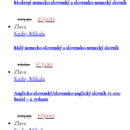
Moderný nemecko-slovenský a slovensko-nemecký slovník
Original
Current
9.00
13.90
price
price
Zľava
was:
is:
Knihy Mikula
€13.90.
€9.00.
Malý nemecko-slovenský a slovensko-nemecký slovník
Original
Current
3.00
6.60
price
price
Zľava
was:
is:
Knihy Mikula
€6.60.
€3.00.
Anglicko-slovenský/slovensko-anglický slovník 55 000
hesiel – 2. vydanie
Original
Current
9.00
13.99
price
price
Zľava
was:
is: