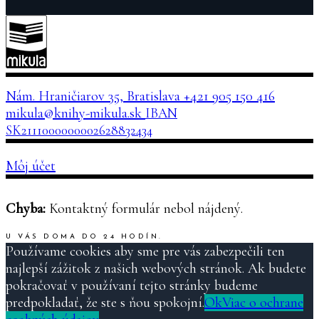
Nám. Hraničiarov 35, Bratislava
+421 905 150 416
mikula@knihy-mikula.sk
IBAN
SK2111000000002628832434
Môj účet
Chyba:
Kontaktný formulár nebol nájdený.
U VÁS DOMA DO 24 HODÍN.
Používame cookies aby sme pre vás zabezpečili ten
najlepší zážitok z našich webových stránok. Ak budete
pokračovať v používaní tejto stránky budeme
predpokladať, že ste s ňou spokojní.
Ok
Viac o ochrane