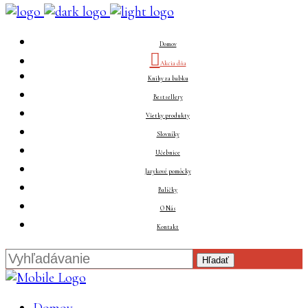
Domov
Akcia dňa
Knihy za babku
Bestsellery
Všetky produkty
Slovníky
Učebnice
Jazykové pomôcky
Balíčky
O Nás
Kontakt
Hľadať