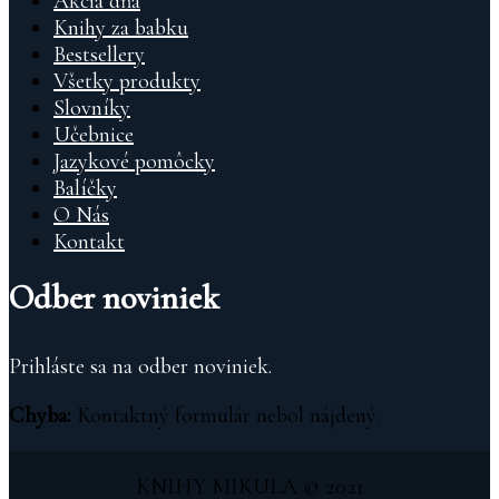
Akcia dňa
Knihy za babku
Bestsellery
Všetky produkty
Slovníky
Učebnice
Jazykové pomôcky
Balíčky
O Nás
Kontakt
Odber noviniek
Prihláste sa na odber noviniek.
Chyba:
Kontaktný formulár nebol nájdený.
KNIHY MIKULA © 2021