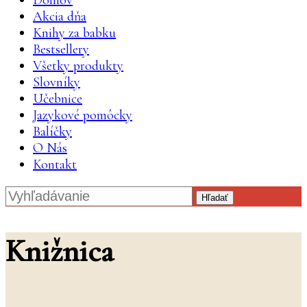
Domov
Akcia dňa
Knihy za babku
Bestsellery
Všetky produkty
Slovníky
Učebnice
Jazykové pomôcky
Balíčky
O Nás
Kontakt
Hľadať
Knižnica