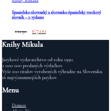
Knihy Mikula
€13.99.
€9.00.
Španielsko-slovenský a slovensko-španielsky vreckový
slovník – 3. vydanie
Original
Current
7.00
11.90
price
price
was:
is:
Knihy Mikula
€11.90.
€7.00.
Jazykové vydavateľstvo od roku 1990.
2 000 000 predaných výtlačkov.
Vyše 100 titulov vyrobených výhradne na Slovensku.
16 najvýznamnejších jazykov.
Menu
Domov