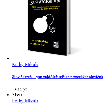
Knihy Mikula
Slovíčkareň – 500 najdôležitejších nemeckých slovíčok
12.90
Zľava
Knihy Mikula