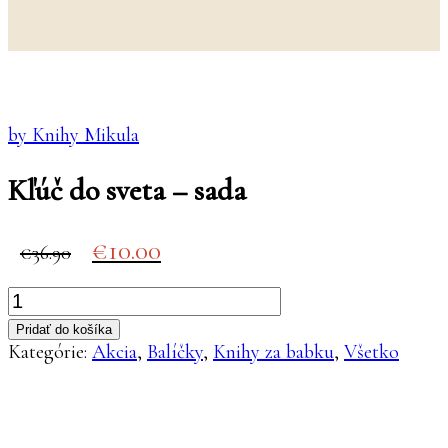
by Knihy Mikula
Kľúč do sveta – sada
Original
Current
10.00
36.90
price
price
was:
is:
množstvo
€36.90.
€10.00.
Kľúč
Pridať do košíka
do
Kategórie:
Akcia
,
Balíčky
,
Knihy za babku
,
Všetko
sveta
-
sada