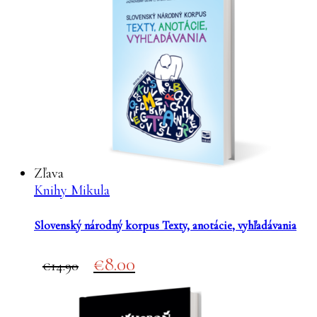
Zľava
Knihy Mikula
Slovenský národný korpus Texty, anotácie, vyhľadávania
Original
Current
8.00
14.90
price
price
was:
is:
€14.90.
€8.00.